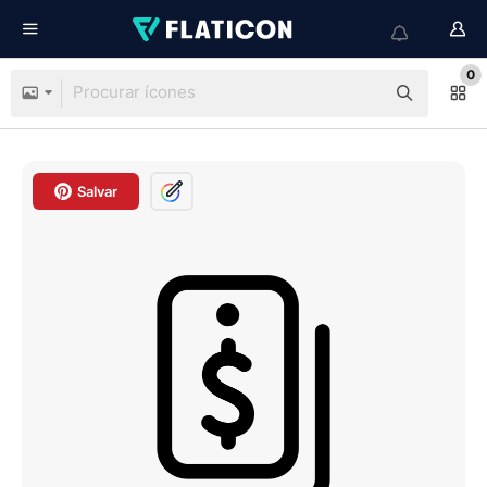
0
Salvar