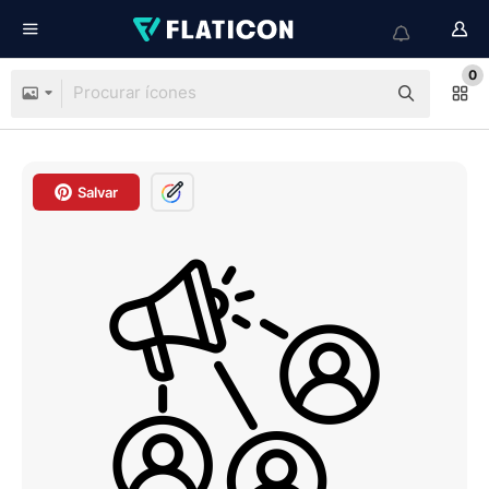
0
Salvar