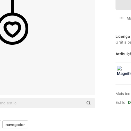
Ma
Licença 
Grátis p
Atribuiç
Mais íc
Estilo:
D
navegador