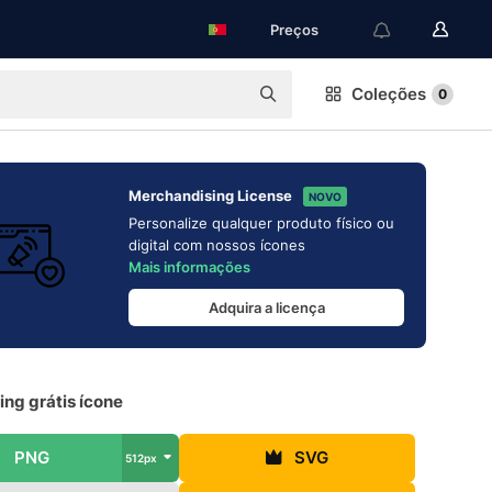
Preços
Coleções
0
Merchandising License
NOVO
Personalize qualquer produto físico ou
digital com nossos ícones
Mais informações
Adquira a licença
ng grátis ícone
PNG
SVG
512px