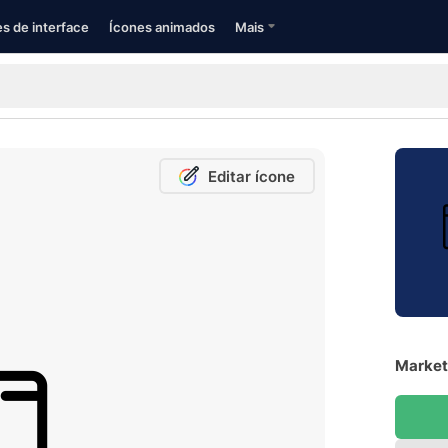
s de interface
Ícones animados
Mais
Editar ícone
Marketi