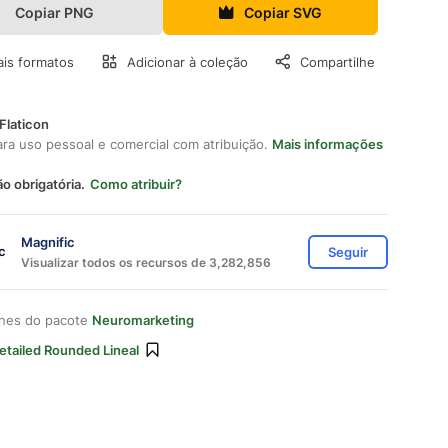
Copiar PNG
Copiar SVG
is formatos
Adicionar à coleção
Compartilhe
Flaticon
ara uso pessoal e comercial com atribuição.
Mais informações
ão obrigatória.
Como atribuir?
Magnific
Seguir
Visualizar todos os recursos de 3,282,856
ones do pacote
Neuromarketing
etailed Rounded Lineal