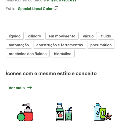
Mais ícones do pacote
Physics Process
Estilo:
Special Lineal Color
líquido
cilindro
em movimento
vácuo
fluido
automação
construção e ferramentas
pneumático
mecânica dos fluidos
hidráulico
Ícones com o mesmo estilo e conceito
Ver mais