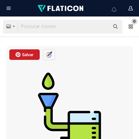
0
Salvar