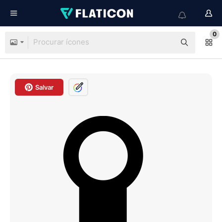
0
Salvar