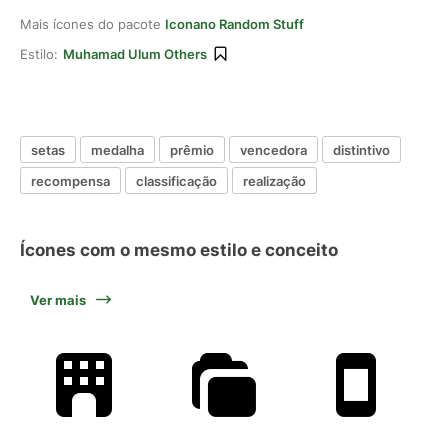
Mais ícones do pacote
Iconano Random Stuff
Estilo:
Muhamad Ulum Others
setas
medalha
prêmio
vencedora
distintivo
recompensa
classificação
realização
Ícones com o mesmo estilo e conceito
Ver mais