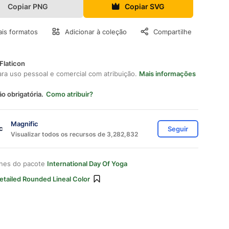
Copiar PNG
Copiar SVG
is formatos
Adicionar à coleção
Compartilhe
Flaticon
ara uso pessoal e comercial com atribuição.
Mais informações
ão obrigatória.
Como atribuir?
Magnific
Seguir
Visualizar todos os recursos de 3,282,832
ones do pacote
International Day Of Yoga
etailed Rounded Lineal Color