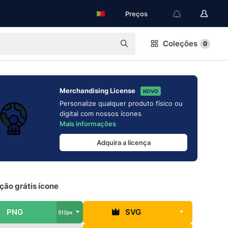
Preços
Coleções
0
Merchandising License
NOVO
Personalize qualquer produto físico ou
digital com nossos ícones
Mais informações
Adquira a licença
ção grátis ícone
PNG
SVG
512px