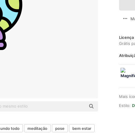
Ma
Licença 
Grátis p
Atribuiç
Mais íc
Estilo:
D
undo todo
meditação
pose
bem estar