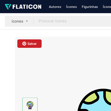
Autores
Ícones
Figurinhas
Ícone
ícones
Salvar