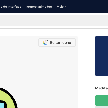
s de interface
Ícones animados
Mais
Editar ícone
Medita