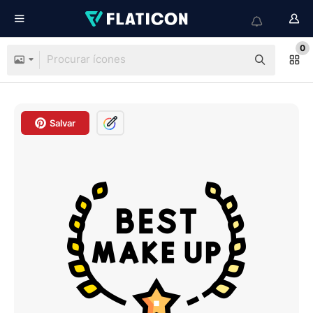
0
Salvar