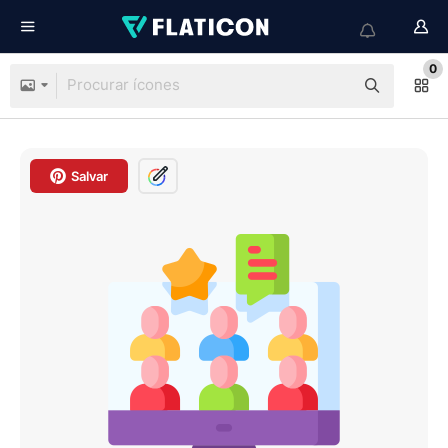
0
Salvar