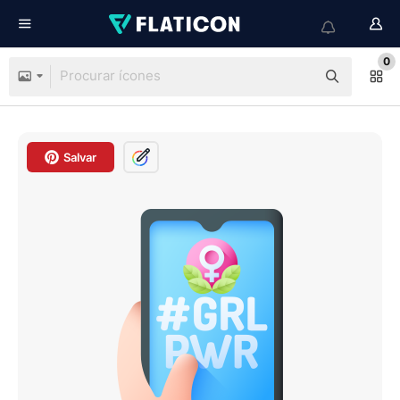
0
Salvar