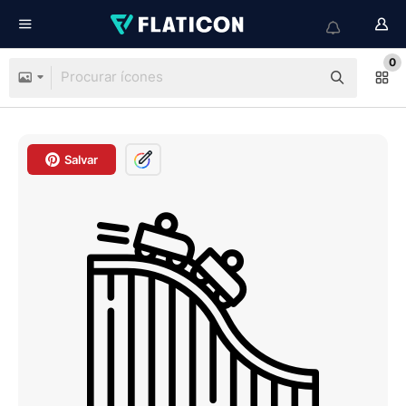
0
Salvar