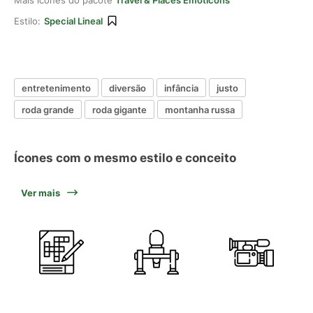
Mais ícones do pacote
Travel & Places Emoticons
Estilo:
Special Lineal
entretenimento
diversão
infância
justo
roda grande
roda gigante
montanha russa
Ícones com o mesmo estilo e conceito
Ver mais