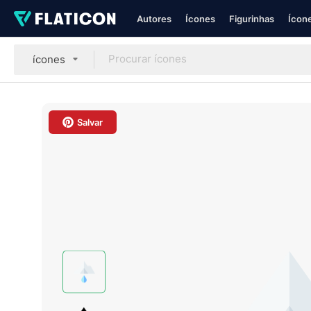
Autores
Ícones
Figurinhas
Ícone
ícones
Salvar