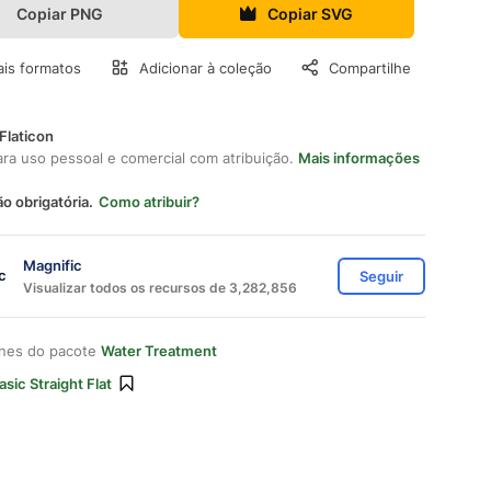
Copiar PNG
Copiar SVG
is formatos
Adicionar à coleção
Compartilhe
Flaticon
ara uso pessoal e comercial com atribuição.
Mais informações
ão obrigatória.
Como atribuir?
Magnific
Seguir
Visualizar todos os recursos de 3,282,856
ones do pacote
Water Treatment
asic Straight Flat