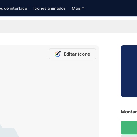
s de interface
Ícones animados
Mais
Editar ícone
Montan