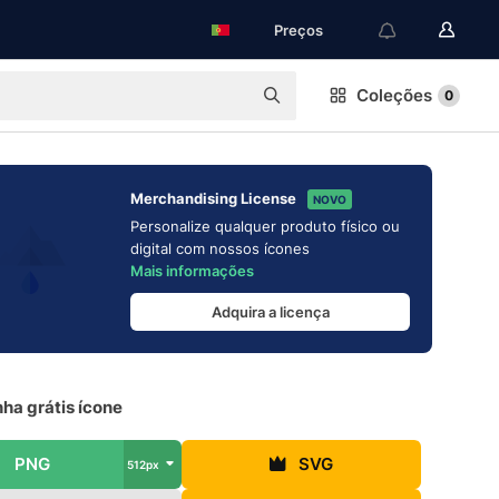
Preços
Coleções
0
Merchandising License
NOVO
Personalize qualquer produto físico ou
digital com nossos ícones
Mais informações
Adquira a licença
ha grátis ícone
PNG
SVG
512px