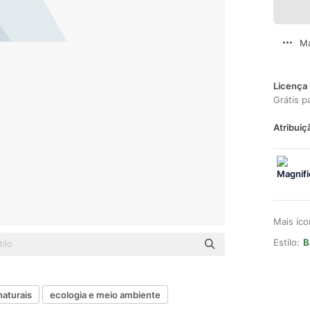
Ma
Licença 
Grátis p
Atribuiç
Mais íc
Estilo:
B
naturais
ecologia e meio ambiente