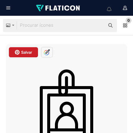
0
Salvar