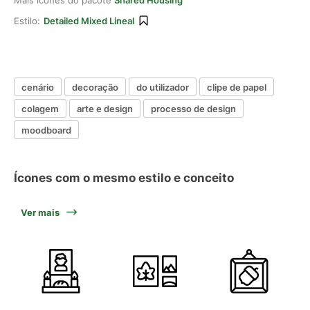
Mais ícones do pacote
Shared Housing
Estilo:
Detailed Mixed Lineal
cenário
decoração
do utilizador
clipe de papel
colagem
arte e design
processo de design
moodboard
Ícones com o mesmo estilo e conceito
Ver mais