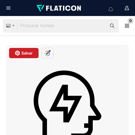
0
Salvar