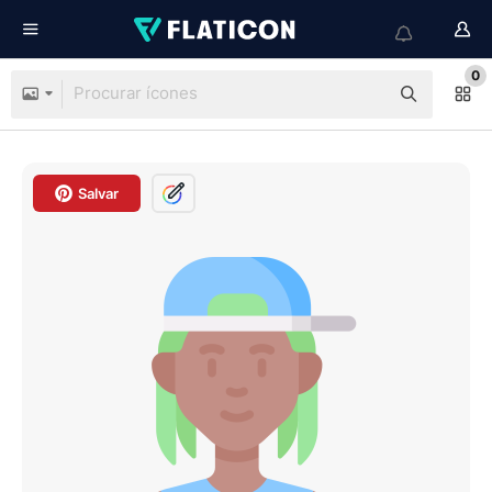
0
Salvar