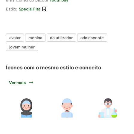
Mais ícones do pacote
Youth Day
Estilo:
Special Flat
avatar
menina
do utilizador
adolescente
jovem mulher
Ícones com o mesmo estilo e conceito
Ver mais