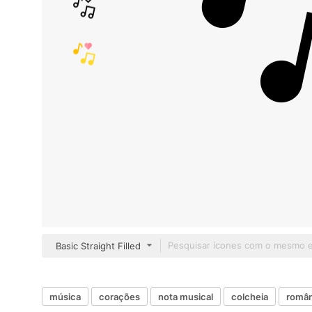
Basic Straight Filled
música
corações
nota musical
colcheia
român