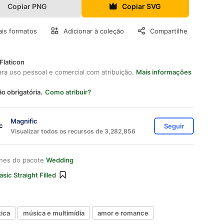
Copiar PNG
Copiar SVG
is formatos
Adicionar à coleção
Compartilhe
Flaticon
ara uso pessoal e comercial com atribuição.
Mais informações
ão obrigatória.
Como atribuir?
Magnific
Seguir
Visualizar todos os recursos de 3,282,856
ones do pacote
Wedding
asic Straight Filled
ica
música e multimídia
amor e romance