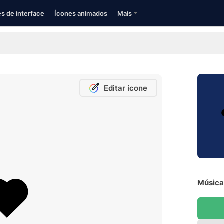
s de interface
Ícones animados
Mais
Editar ícone
Música