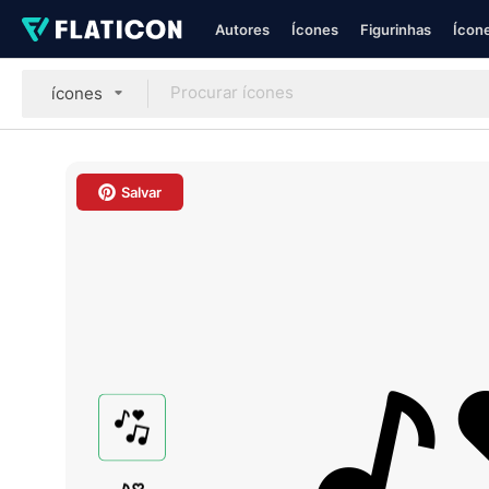
Autores
Ícones
Figurinhas
Ícone
ícones
Salvar