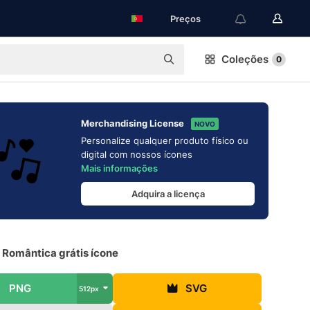
Preços
Coleções
0
Merchandising License
NOVO
Personalize qualquer produto físico ou
digital com nossos ícones
Mais informações
Adquira a licença
 Romântica grátis ícone
PNG
SVG
512px