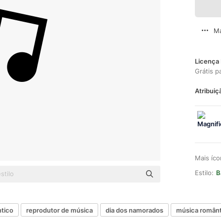
Ma
Licença 
Grátis p
Atribuiç
Mais íc
Estilo:
B
tico
reprodutor de música
dia dos namorados
música românt