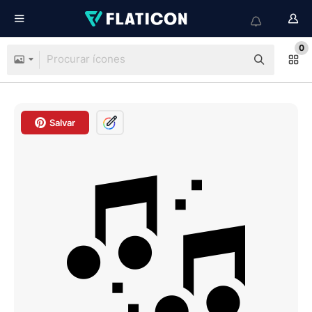
0
Salvar