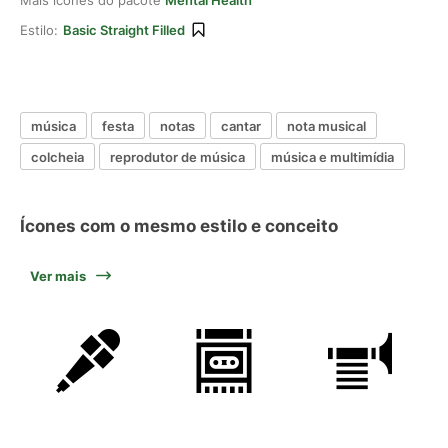
Mais ícones do pacote
Mental Health
Estilo:
Basic Straight Filled
música
festa
notas
cantar
nota musical
colcheia
reprodutor de música
música e multimídia
Ícones com o mesmo estilo e conceito
Ver mais