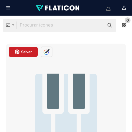
0
Salvar