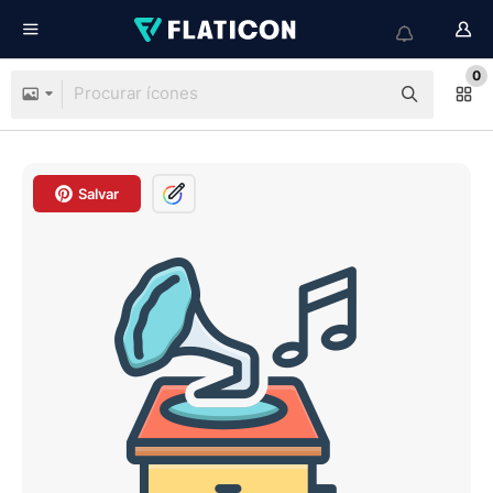
0
Salvar