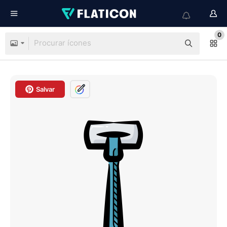
0
Salvar