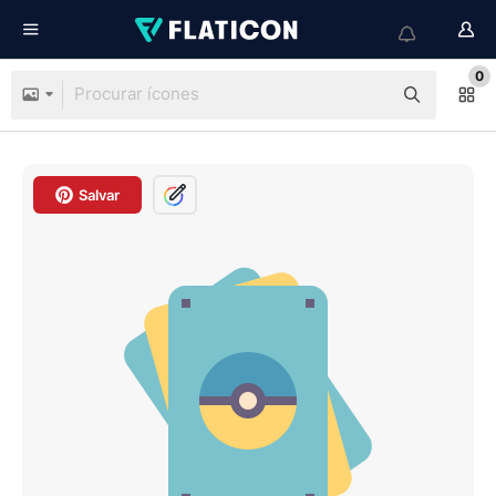
0
Salvar