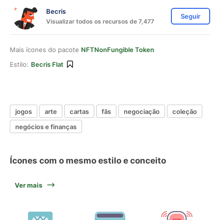
Becris
Seguir
Visualizar todos os recursos de 7,477
Mais ícones do pacote
NFTNonFungible Token
Estilo:
Becris Flat
jogos
arte
cartas
fãs
negociação
coleção
negócios e finanças
Ícones com o mesmo estilo e conceito
Ver mais