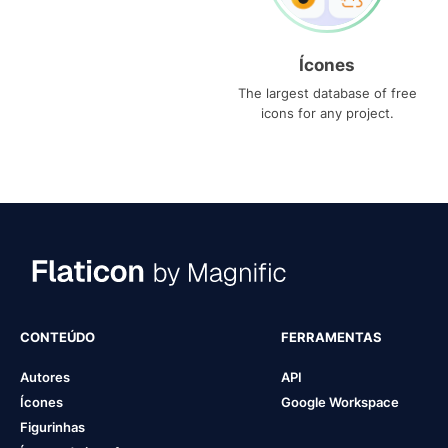
Ícones
The largest database of free
icons for any project.
CONTEÚDO
FERRAMENTAS
Autores
API
Ícones
Google Workspace
Figurinhas