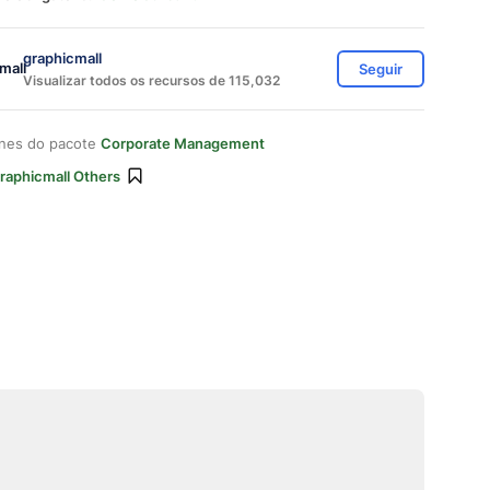
graphicmall
Seguir
Visualizar todos os recursos de 115,032
ones do pacote
Corporate Management
raphicmall Others