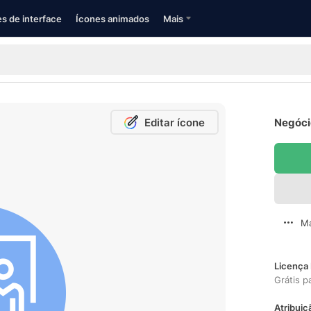
s de interface
Ícones animados
Mais
Editar ícone
Negócio
Ma
Licença 
Grátis p
Atribuiç