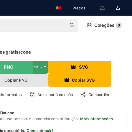
Preços
Coleções
0
s grátis ícone
PNG
SVG
512px
Copiar PNG
Copiar SVG
is formatos
Adicionar à coleção
Compartilhe
Flaticon
ara uso pessoal e comercial com atribuição.
Mais informações
ão obrigatória.
Como atribuir?