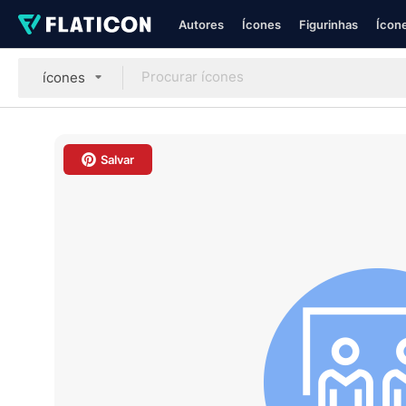
Autores
Ícones
Figurinhas
Ícone
ícones
Salvar