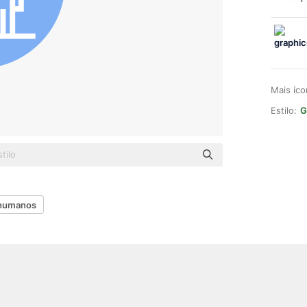
Mais íc
Estilo:
G
humanos