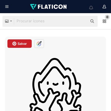
0
Salvar