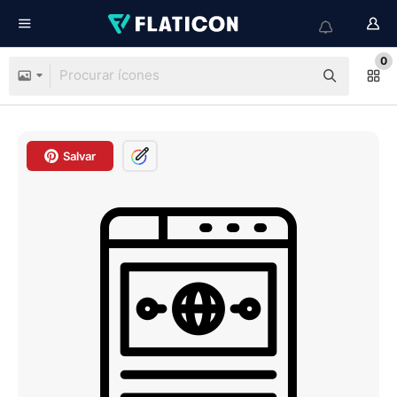
0
Salvar