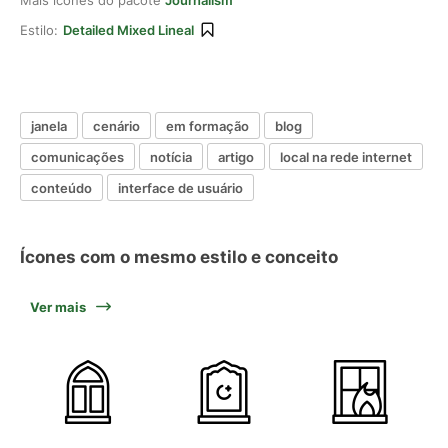
Mais ícones do pacote
Journalism
Estilo:
Detailed Mixed Lineal
janela
cenário
em formação
blog
comunicações
notícia
artigo
local na rede internet
conteúdo
interface de usuário
Ícones com o mesmo estilo e conceito
Ver mais