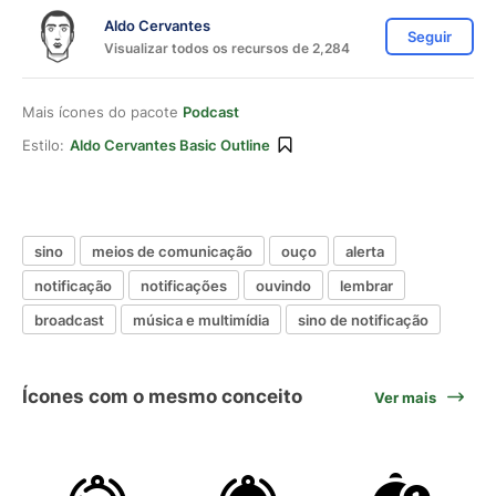
Aldo Cervantes
Seguir
Visualizar todos os recursos de 2,284
Mais ícones do pacote
Podcast
Estilo:
Aldo Cervantes Basic Outline
sino
meios de comunicação
ouço
alerta
notificação
notificações
ouvindo
lembrar
broadcast
música e multimídia
sino de notificação
Ícones com o mesmo conceito
Ver mais