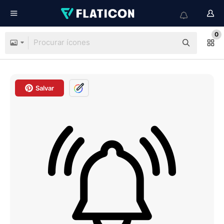
0
Salvar