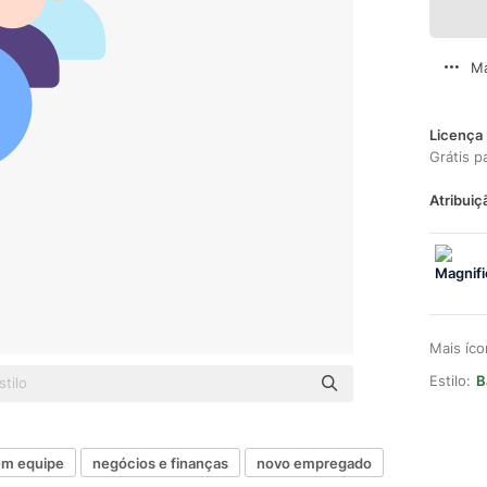
Ma
Licença 
Grátis p
Atribuiç
Mais íc
Estilo:
B
em equipe
negócios e finanças
novo empregado