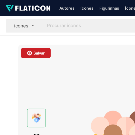
Autores
Ícones
Figurinhas
Ícone
ícones
Salvar