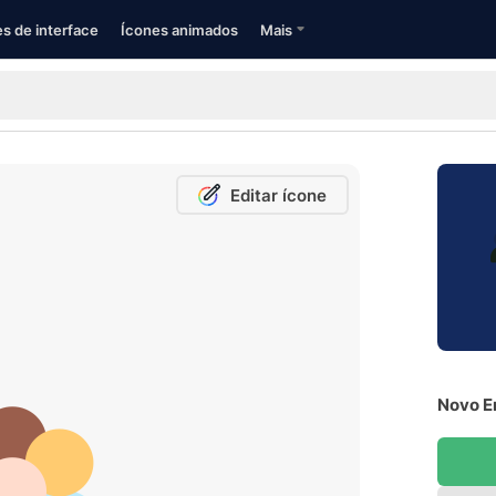
s de interface
Ícones animados
Mais
Editar ícone
Novo E