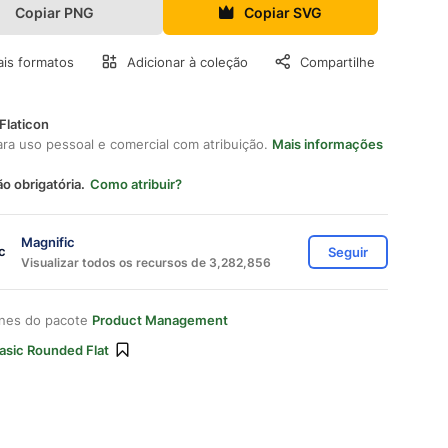
Copiar PNG
Copiar SVG
is formatos
Adicionar à coleção
Compartilhe
Flaticon
ara uso pessoal e comercial com atribuição.
Mais informações
ão obrigatória.
Como atribuir?
Magnific
Seguir
Visualizar todos os recursos de 3,282,856
ones do pacote
Product Management
asic Rounded Flat