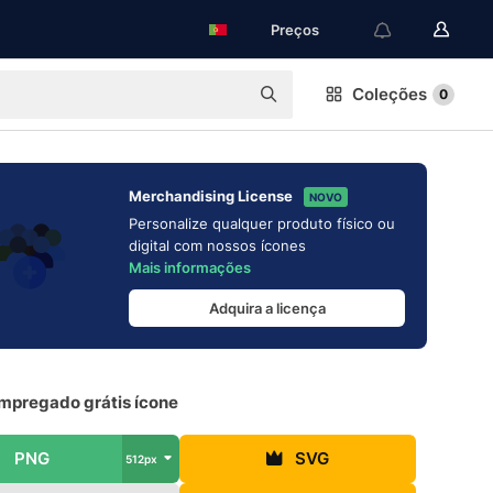
Preços
Coleções
0
Merchandising License
NOVO
Personalize qualquer produto físico ou
digital com nossos ícones
Mais informações
Adquira a licença
mpregado grátis ícone
PNG
SVG
512px