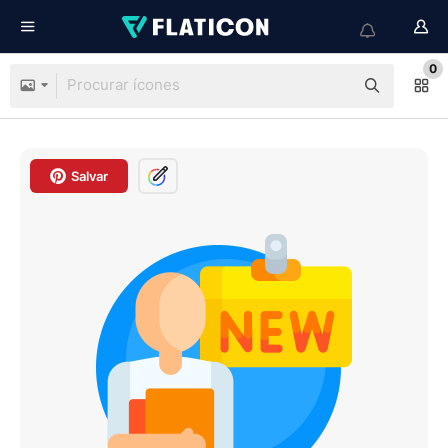
0
Salvar