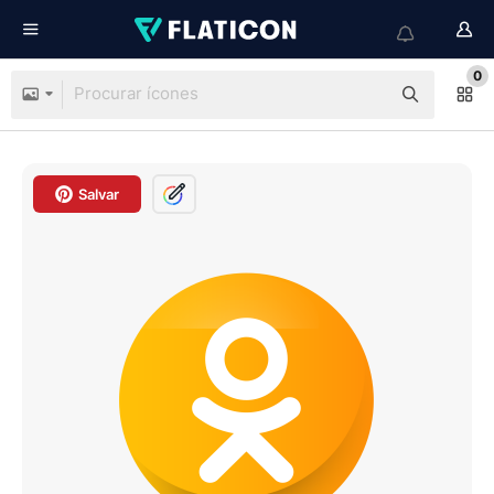
0
Salvar