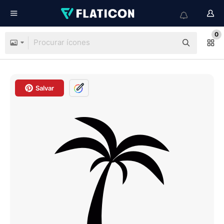
0
Salvar