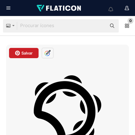
0
Salvar