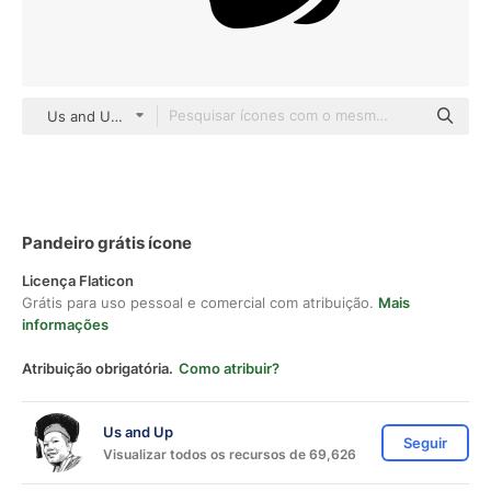
Us and Up black fill
Pandeiro grátis ícone
Licença Flaticon
Grátis para uso pessoal e comercial com atribuição.
Mais
informações
Atribuição obrigatória.
Como atribuir?
Us and Up
Seguir
Visualizar todos os recursos de 69,626