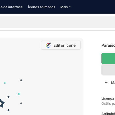
s de interface
Ícones animados
Mais
Editar ícone
Paraíso
Ma
Licença 
Grátis p
Atribuiç