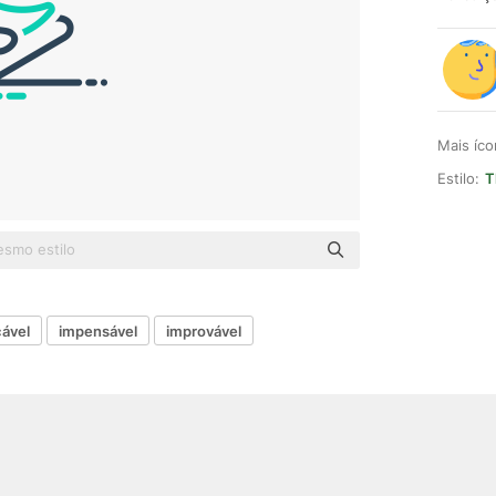
Mais íc
Estilo:
T
cável
impensável
improvável