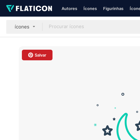
Autores
Ícones
Figurinhas
Ícone
ícones
Salvar