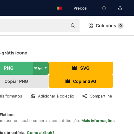
Preços
Coleções
0
 grátis ícone
PNG
SVG
512px
Copiar PNG
Copiar SVG
is formatos
Adicionar à coleção
Compartilhe
Flaticon
ara uso pessoal e comercial com atribuição.
Mais informações
ão obrigatória.
Como atribuir?