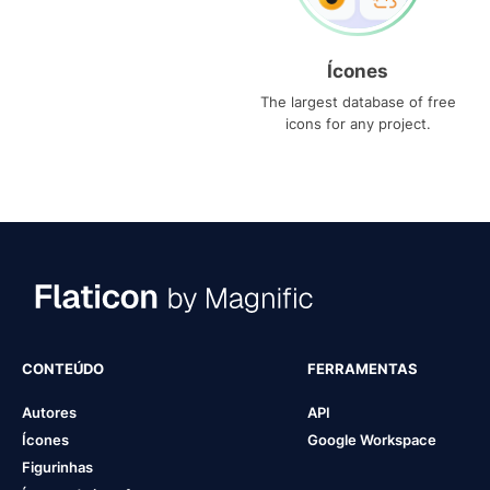
Ícones
The largest database of free
icons for any project.
CONTEÚDO
FERRAMENTAS
Autores
API
Ícones
Google Workspace
Figurinhas