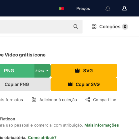
Preços
Coleções
0
e Vídeo grátis ícone
PNG
SVG
512px
Copiar PNG
Copiar SVG
is formatos
Adicionar à coleção
Compartilhe
Flaticon
ara uso pessoal e comercial com atribuição.
Mais informações
ão obrigatória.
Como atribuir?