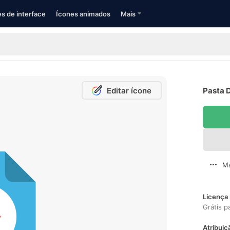
s de interface
Ícones animados
Mais
Editar ícone
Pasta D
Ma
Licença 
Grátis p
Atribuiç