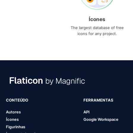
Ícones
The largest database of free
icons for any project.
CONTEÚDO
FERRAMENTAS
Autores
API
Ícones
Google Workspace
Figurinhas