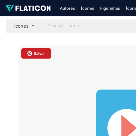
Autores
Ícones
Figurinhas
Ícone
ícones
Salvar