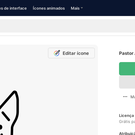
s de interface
Ícones animados
Mais
Editar ícone
Pastor 
Ma
Licença 
Grátis p
Atribuiç