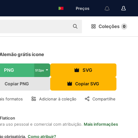
Preços
Coleções
0
Alemão grátis ícone
PNG
SVG
512px
Copiar PNG
Copiar SVG
is formatos
Adicionar à coleção
Compartilhe
Flaticon
ara uso pessoal e comercial com atribuição.
Mais informações
ão obrigatória.
Como atribuir?