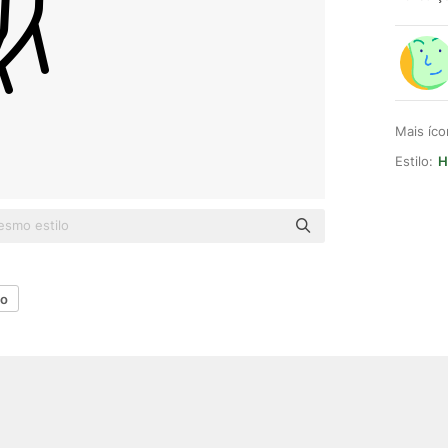
Mais íc
Estilo:
H
ão