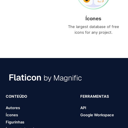
Ícones
The largest database of free
icons for any project.
CONTEÚDO
FERRAMENTAS
Autores
API
Ícones
Google Workspace
Figurinhas