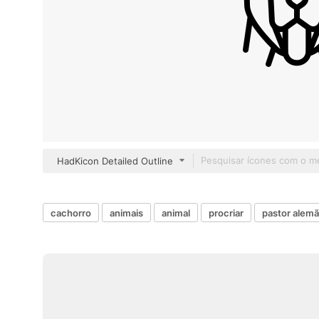
HadKicon Detailed Outline
cachorro
animais
animal
procriar
pastor alem