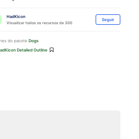
HadKicon
Seguir
Visualizar todos os recursos de 300
ones do pacote
Dogs
adKicon Detailed Outline