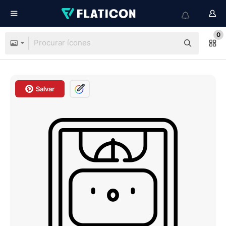
0
Salvar