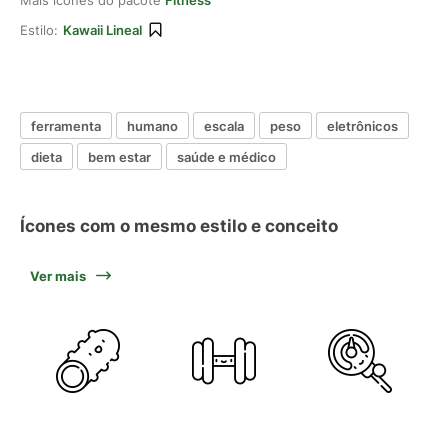
Mais ícones do pacote
Fitness
Estilo:
Kawaii Lineal
ferramenta
humano
escala
peso
eletrônicos
dieta
bem estar
saúde e médico
Ícones com o mesmo estilo e conceito
Ver mais