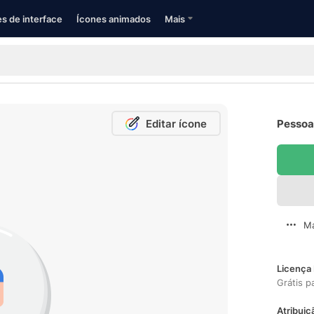
s de interface
Ícones animados
Mais
Editar ícone
Pessoas
Ma
Licença 
Grátis p
Atribuiç