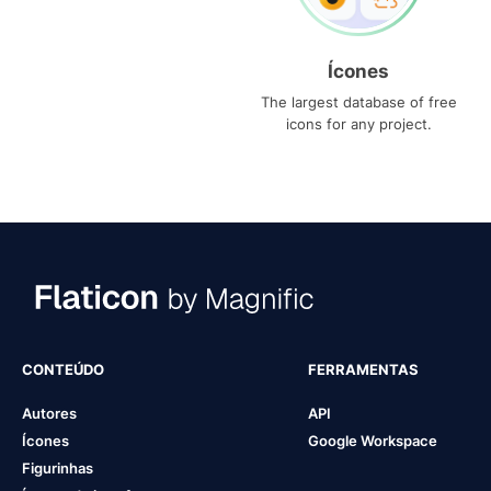
Ícones
The largest database of free
icons for any project.
CONTEÚDO
FERRAMENTAS
Autores
API
Ícones
Google Workspace
Figurinhas