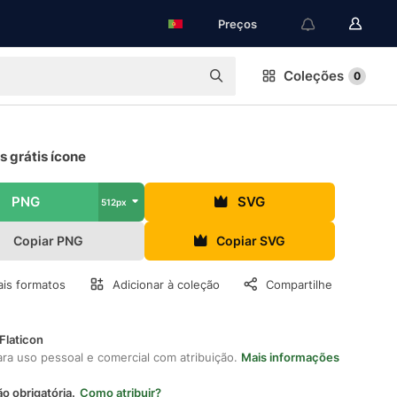
Preços
Coleções
0
 grátis ícone
PNG
SVG
512px
Copiar PNG
Copiar SVG
is formatos
Adicionar à coleção
Compartilhe
Flaticon
ara uso pessoal e comercial com atribuição.
Mais informações
ão obrigatória.
Como atribuir?