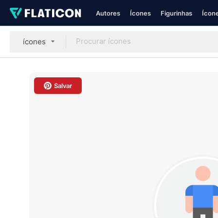
Autores
Ícones
Figurinhas
Ícone
ícones
Salvar