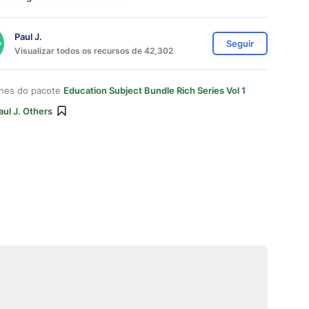
Paul J.
Seguir
Visualizar todos os recursos de 42,302
ones do pacote
Education Subject Bundle Rich Series Vol 1
aul J. Others