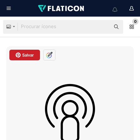
0
Salvar