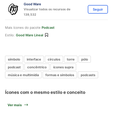
Good Ware
Visualizar todos os recursos de
Seguir
139,532
Mais ícones do pacote
Podcast
Estilo:
Good Ware Lineal
símbolo
interface
círculos
torre
pólo
podcast
concêntrico
ícones supra
música e multimídia
formas e símbolos
podcasts
Ícones com o mesmo estilo e conceito
Ver mais