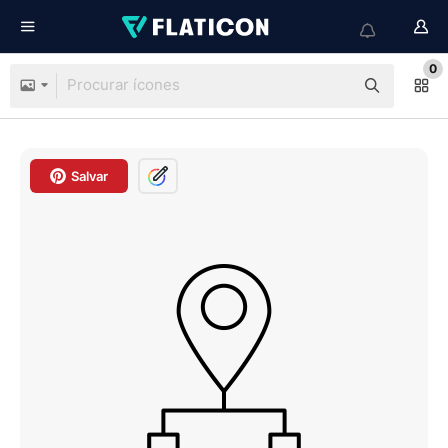
0
Salvar