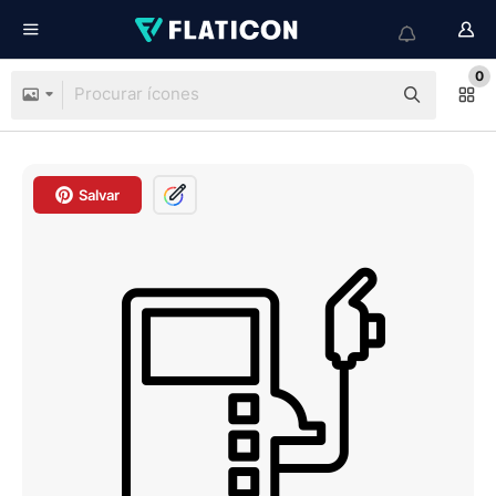
0
Salvar