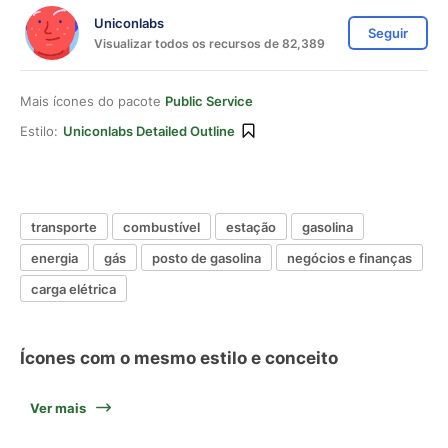
Uniconlabs
Seguir
Visualizar todos os recursos de 82,389
Mais ícones do pacote
Public Service
Estilo:
Uniconlabs Detailed Outline
transporte
combustível
estação
gasolina
energia
gás
posto de gasolina
negócios e finanças
carga elétrica
Ícones com o mesmo estilo e conceito
Ver mais