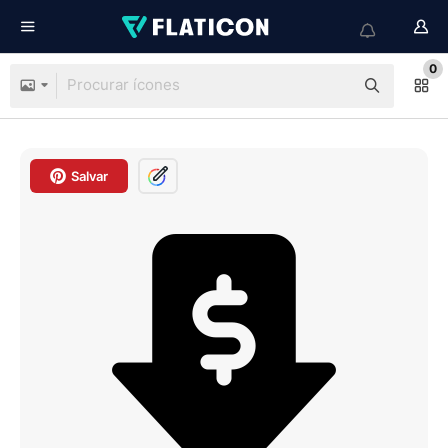
0
Salvar