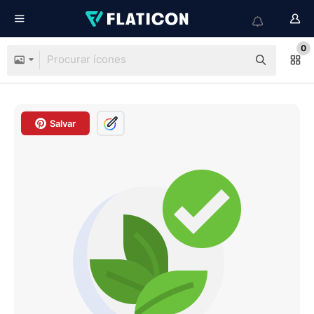
0
Salvar