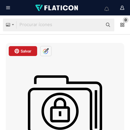
0
Salvar