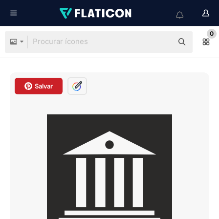
0
Salvar