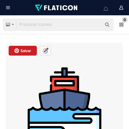
0
Salvar