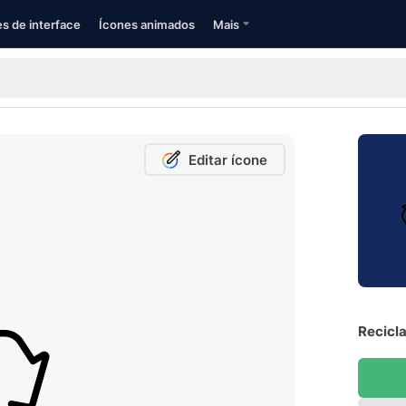
s de interface
Ícones animados
Mais
Editar ícone
Recicla