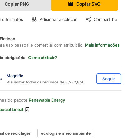
Copiar PNG
Copiar SVG
is formatos
Adicionar à coleção
Compartilhe
Flaticon
ara uso pessoal e comercial com atribuição.
Mais informações
ão obrigatória.
Como atribuir?
Magnific
Seguir
Visualizar todos os recursos de 3,282,856
ones do pacote
Renewable Energy
pecial Lineal
nal de reciclagem
ecologia e meio ambiente