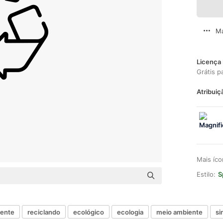
Ma
Licença 
Grátis p
Atribuiç
Mais íc
Estilo:
S
iente
reciclando
ecológico
ecologia
meio ambiente
si