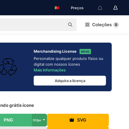
Preços
Coleções
0
Merchandising License
NOVO
Personalize qualquer produto físico ou
digital com nossos ícones
Mais informações
Adquira a licença
ndo grátis ícone
PNG
SVG
512px