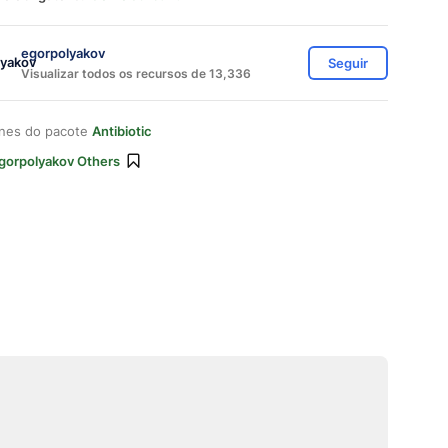
egorpolyakov
Seguir
Visualizar todos os recursos de 13,336
ones do pacote
Antibiotic
gorpolyakov Others