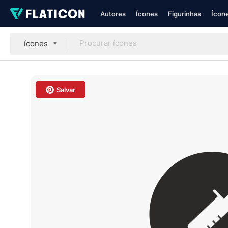
Autores
Ícones
Figurinhas
Ícone
ícones
Salvar