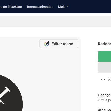
s de interface
Ícones animados
Mais
Editar ícone
Redond
Ma
Licença 
Grátis p
Atribuiç