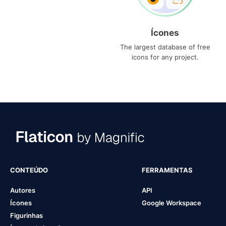
Ícones
The largest database of free
icons for any project.
CONTEÚDO
FERRAMENTAS
Autores
API
Ícones
Google Workspace
Figurinhas