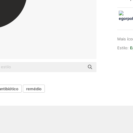
Mais íc
Estilo:
E
antibiótico
remédio