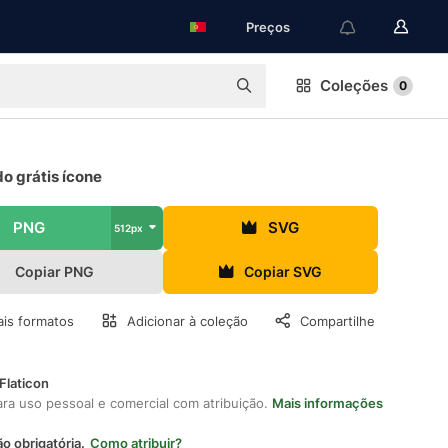
Preços
Coleções
0
o grátis ícone
PNG
SVG
512px
Copiar PNG
Copiar SVG
is formatos
Adicionar à coleção
Compartilhe
Flaticon
ara uso pessoal e comercial com atribuição.
Mais informações
ão obrigatória.
Como atribuir?