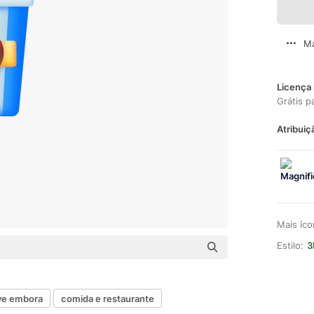
Ma
Licença 
Grátis p
Atribuiç
Mais íc
Estilo:
3
ve embora
comida e restaurante