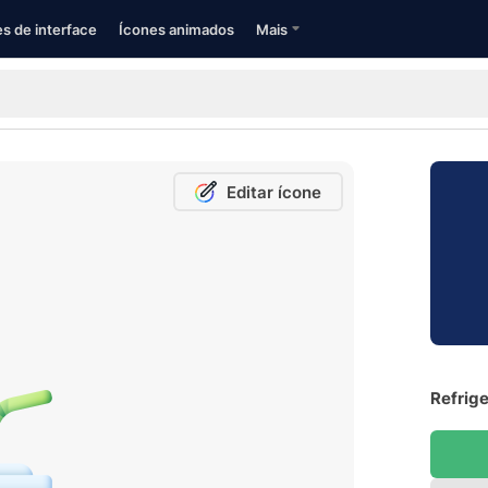
s de interface
Ícones animados
Mais
Editar ícone
Refrige