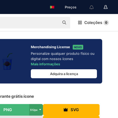
Preços
Coleções
0
Merchandising License
NOVO
Personalize qualquer produto físico ou
digital com nossos ícones
Mais informações
Adquira a licença
rante grátis ícone
PNG
SVG
512px