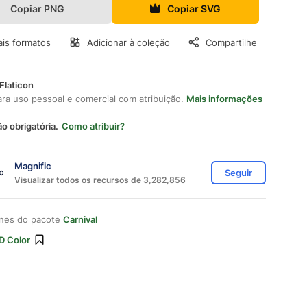
Copiar PNG
Copiar SVG
is formatos
Adicionar à coleção
Compartilhe
Flaticon
ara uso pessoal e comercial com atribuição.
Mais informações
ão obrigatória.
Como atribuir?
Magnific
Seguir
Visualizar todos os recursos de 3,282,856
ones do pacote
Carnival
D Color