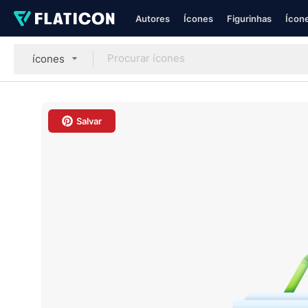
Autores
Ícones
Figurinhas
Ícone
ícones
Salvar