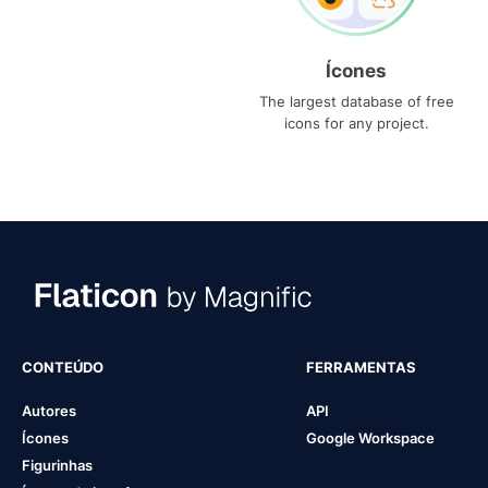
Ícones
The largest database of free
icons for any project.
CONTEÚDO
FERRAMENTAS
Autores
API
Ícones
Google Workspace
Figurinhas