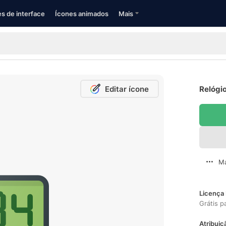
s de interface
Ícones animados
Mais
Editar ícone
Relógio
Ma
Licença 
Grátis p
Atribuiç