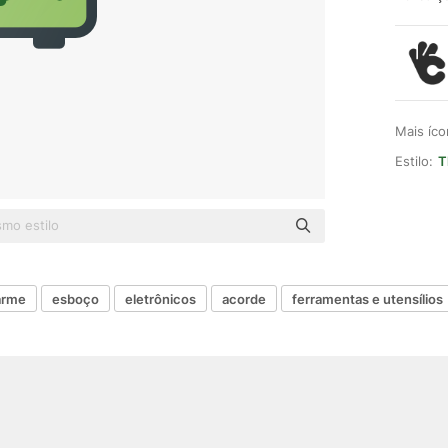
Mais íc
Estilo:
T
arme
esboço
eletrônicos
acorde
ferramentas e utensílios