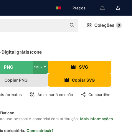
Preços
Coleções
0
 Digital grátis ícone
PNG
SVG
512px
Copiar PNG
Copiar SVG
is formatos
Adicionar à coleção
Compartilhe
Flaticon
ara uso pessoal e comercial com atribuição.
Mais informações
ão obrigatória.
Como atribuir?