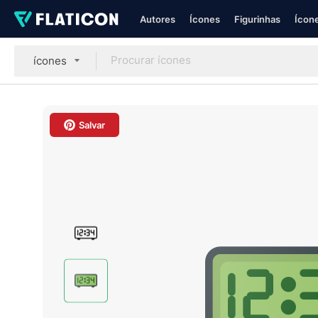
Autores
Ícones
Figurinhas
Ícone
ícones
Salvar