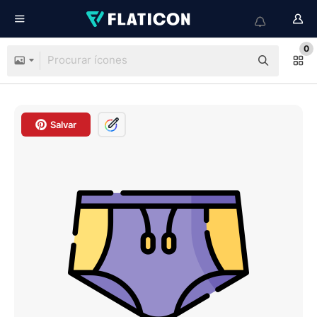
0
Salvar