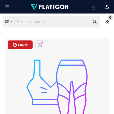
0
Salvar