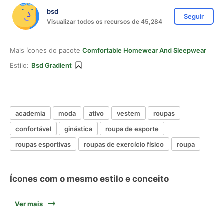
bsd
Seguir
Visualizar todos os recursos de 45,284
Mais ícones do pacote
Comfortable Homewear And Sleepwear
Estilo:
Bsd Gradient
academia
moda
ativo
vestem
roupas
confortável
ginástica
roupa de esporte
roupas esportivas
roupas de exercício físico
roupa
Ícones com o mesmo estilo e conceito
Ver mais