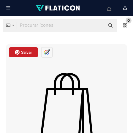
0
Salvar