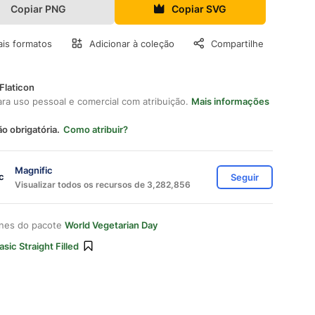
Copiar PNG
Copiar SVG
is formatos
Adicionar à coleção
Compartilhe
Flaticon
ara uso pessoal e comercial com atribuição.
Mais informações
ão obrigatória.
Como atribuir?
Magnific
Seguir
Visualizar todos os recursos de 3,282,856
ones do pacote
World Vegetarian Day
asic Straight Filled