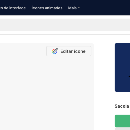
s de interface
Ícones animados
Mais
Editar ícone
Sacola 