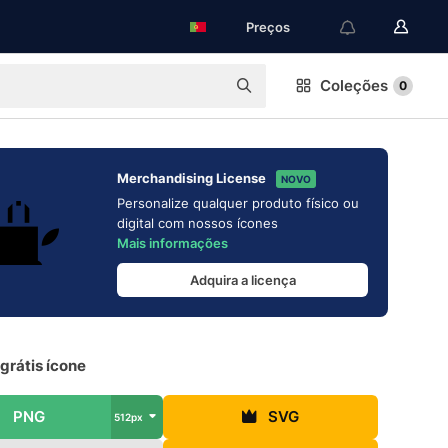
Preços
Coleções
0
Merchandising License
NOVO
Personalize qualquer produto físico ou
digital com nossos ícones
Mais informações
Adquira a licença
grátis ícone
PNG
SVG
512px