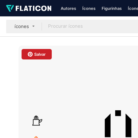
Autores
Ícones
Figurinhas
Ícone
ícones
Salvar